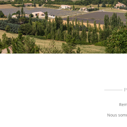
P
Remp
Nous somme