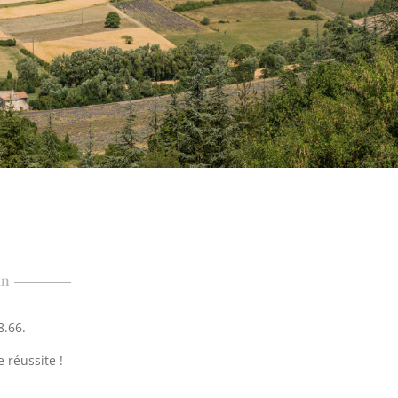
an
8.66.
 réussite !